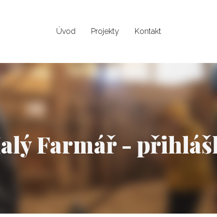
Úvod
Projekty
Kontakt
alý Farmář - přihláš