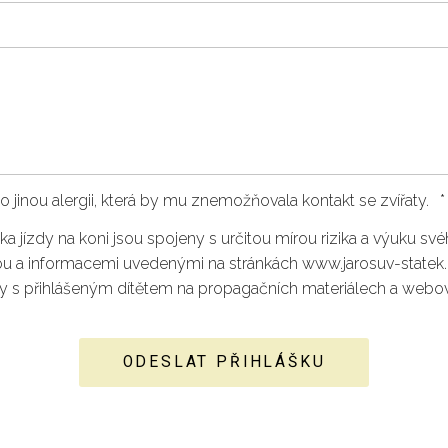
nebo jinou alergii, která by mu znemožňovala kontakt se zvířaty.
*
ka jízdy na koni jsou spojeny s určitou mírou rizika a výuku své
bou a informacemi uvedenými na stránkách www.jarosuv-statek.
vity s přihlášeným dítětem na propagačních materiálech a web
ODESLAT PŘIHLÁŠKU