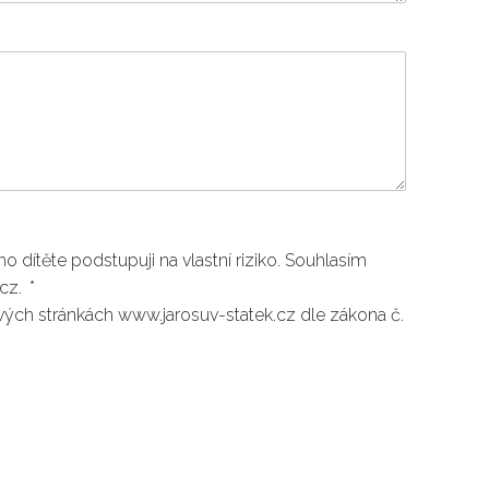
ho dítěte podstupuji na vlastní riziko. Souhlasím
cz.
*
ových stránkách www.jarosuv-statek.cz dle zákona č.