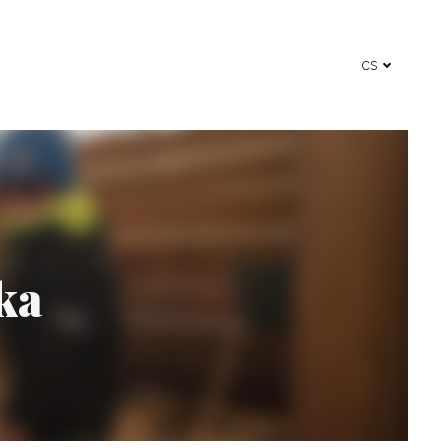
cs
ka