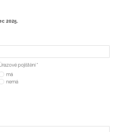
ec
2025.
Úrazové pojištění
*
má
nemá