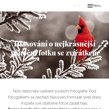
cs
Menu
Úvo
Proje
Kont
cs
Hlasování o nejkrásnější
vánoční fotku se zvířátkem
Níže naleznete veškeré soutěžní fotografie. Pod
fotografiemi se nachází hlasovací formulář, přes který
můžete své oblíbené fotce zaslat hlas.