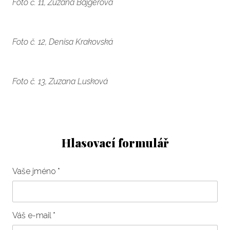
Foto č. 11, Zuzana Bajgerová
Foto č. 12, Denisa Krakovská
Foto č. 13, Zuzana Lusková
Hlasovací formulář
Vaše jméno
*
Váš e-mail
*