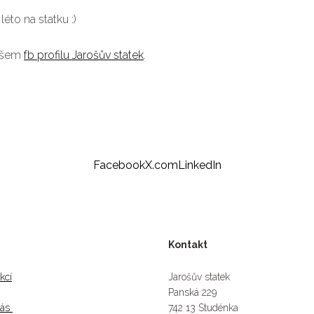
éto na statku :)
našem
fb profilu Jarošův statek
.
Facebook
X.com
LinkedIn
Kontakt
kcí
Jarošův statek
Panská 229
nás
742 13 Studénka