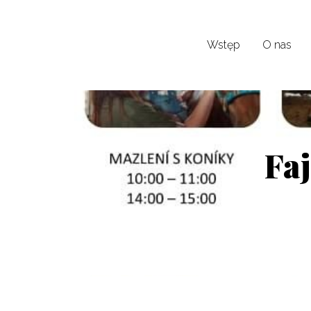
Wstęp
O nas
Faj