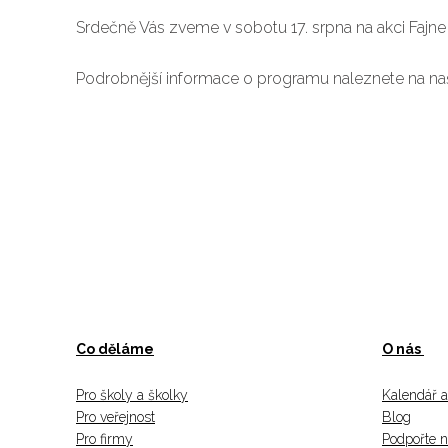
Srdečně Vás zveme v sobotu 17. srpna na akci Fajne l
Podrobnější informace o programu naleznete na 
Co děláme
O nás
Pro školy a školky
Kalendář a
Pro veřejnost
Blog
Pro firmy
Podpořte 