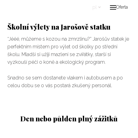
pl
Oferta
Wst
O na
Školní výlety na Jarošově statku
Pro
“Jééé, můžeme s kozou na zmrzlinu?” Jarošův statek je
perfektním místem pro výlet od školky po střední
Zví
školu. Mladší si užijí mazlení se zvířátky, starší si
vyzkouší péči o koně a ekologický program.
Czym
Pro
Snadno se sem dostanete vlakem i autobusem a po
Pro
celou dobu se o vás postará zkušený personál.
Pro
Soc
Den nebo půlden plný zážitků
SK 
Wesp