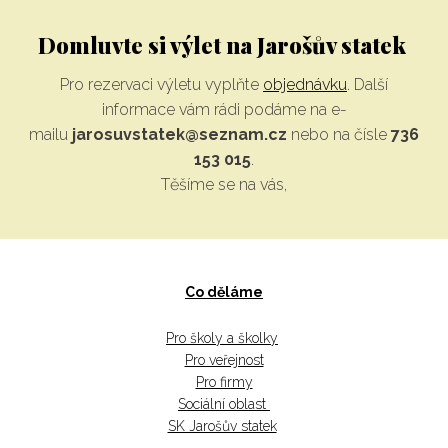
Domluvte si výlet na Jarošův statek
Pro rezervaci výletu vyplňte
objednávku
. Další
informace vám rádi podáme na e-
mailu
jarosuvstatek@seznam.cz
nebo na čísle
736
153 015
.
Těšíme se na vás,
Co děláme
Pro školy a školky
Pro veřejnost
Pro firmy
Sociální oblast
SK Jarošův statek