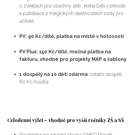
o zvířatech pro všechny děti , kniha Děti v přírodě
a publikace o magických vlastnostech vody pro
učitele
PV: 90 Kč/dítě, platba na místě v hotovosti
PV Plus: 150 Kč/dítě, možná platba na
fakturu, vhodné pro projekty MAP a šablony
1 dospělý na 10 dětí zdarma
, ostatní dospělí
60 Kč/osoba
Celodenní výlet – vhodné pro vyšší ročníky ZŠ a SŠ
Procházka po naučné stezce CHKO Poodří