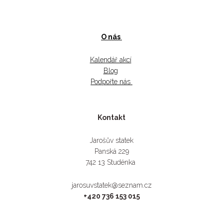
O nás
Kalendář akcí
Blog
Podpořte nás
Kontakt
Jarošův statek
Panská 229
742 13 Studénka
jarosuvstatek@seznam.cz
+420 736 153 015