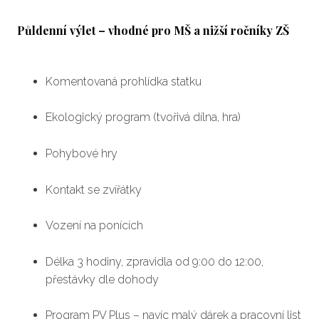
Kale
Půldenní výlet – vhodné pro MŠ a nižší ročníky ZŠ
Blog
Kont
Komentovaná prohlídka statku
pl
Ekologický program (tvořivá dílna, hra)
Pohybové hry
Kontakt se zvířátky
Vození na ponících
Délka 3 hodiny, zpravidla od 9:00 do 12:00,
přestávky dle dohody
Program PV Plus – navíc malý dárek a pracovní list