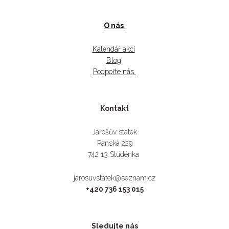
O nás
Kalendář akcí
Blog
Podpořte nás
Kontakt
Jarošův statek
Panská 229
742 13 Studénka
jarosuvstatek@seznam.cz
+420 736 153 015
Sledujte nás