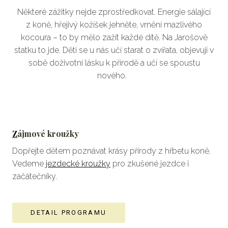
Některé zážitky nejde zprostředkovat. Energie sálající
Vera
z koně, hřejivý kožíšek jehněte, vrnění mazlivého
Blog
kocoura – to by mělo zažít každé dítě. Na Jarošově
Kont
statku to jde. Děti se u nás učí starat o zvířata, objevují v
sobě doživotní lásku k přírodě a učí se spoustu
de
nového.
Z
ájmové kroužky
Dopřejte dětem poznávat krásy přírody z hřbetu koně.
Vedeme
jezdecké kroužky
pro zkušené jezdce i
začátečníky.
DETAIL PROGRAMU