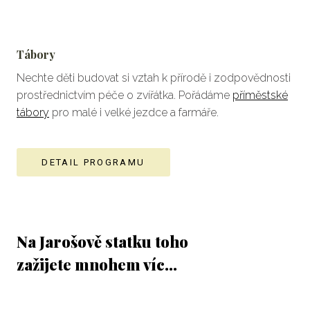
Tábory
Nechte děti budovat si vztah k přírodě i zodpovědnosti
prostřednictvím péče o zvířátka. Pořádáme
příměstské
tábory
pro malé i velké jezdce a farmáře.
DETAIL PROGRAMU
Na Jarošově statku toho
zažijete mnohem víc...