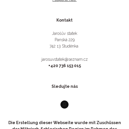
Kontakt
Jarošův statek
Panská 229
742 13 Studénka
jarosuvstatek@seznam.cz
+420 736 153 015
Sledujte nás
Die Erstellung dieser Webseite wurde mit Zuschüssen