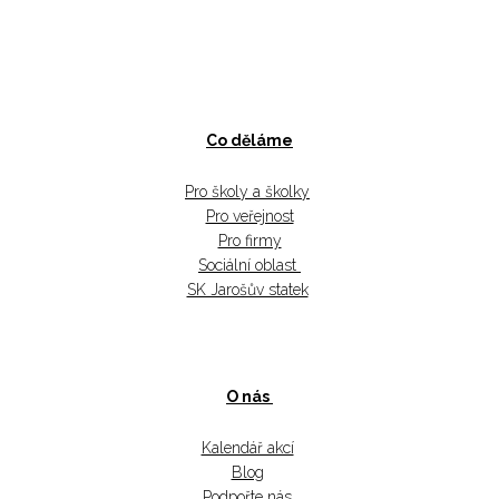
Co děláme
Pro školy a školky
Pro veřejnost
Pro firmy
Sociální oblast
SK Jarošův statek
O nás
Kalendář akcí
Blog
Podpořte nás