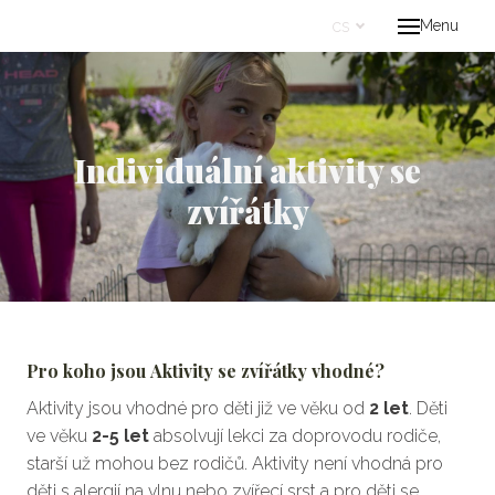
cs
Menu
Úvo
Proje
Kont
Individuální aktivity se
cs
zvířátky
Pro koho jsou Aktivity se zvířátky vhodné?
Aktivity jsou vhodné pro děti již ve věku od
2 let
. Děti
ve věku
2-5 let
absolvují lekci za doprovodu rodiče,
starší už mohou bez rodičů. Aktivity není vhodná pro
děti s alergií na vlnu nebo zvířecí srst a pro děti se