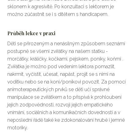
sklonem k agresivitě. Po konzultaci s lektorem je
možno zúčastnit se i s dítětem s handicapem.
Průb
ěh lekce v praxi
Děti se přirozeným a nenásilným způsobem seznámí
postupně se všemi zvířátky na našem statku -
morčátky, králíčky, kočkami, pejskem, poníky, koňmi .
Zvířátka je možno pod vedením lektora pomazlit,
nakrmit, vyčistit, učesat, napást, projít se s nimi na
vodítku nebo se na koni/poníkovi povozit.
Za pomocí
animoterapeutických prvků se děti učí správné
manipulace se zvířátkem a to přispívá k prohloubení
jejich zodpovědnosti, rozvoji jejich empatického
vnímání, sociálních a komunikačních dovedností a v
neposlední řádě také ke zdokonalování hrubé i jemné
motoriky.