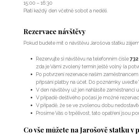
15:00 – 16:30
Platí každý den včetně sobot a nedělí.
Rezervace návštěvy
Pokud budete mít o návštěvu Jarošova statku zájem
Rezervujte si návštěvu na telefonním čísle
732
zda je Vámi zvolený termín ještě volný (a potvr
Po potvrzení rezervace naším zaměstnancem 
připsání platby na účet. Do poznámky uveďte V
V den návštěvy už jen nahlásíte zaměstnanci 
V případě deštivého počasí je možné rezervaci
V případě, že se ve zvolenou dobu nedostavíte
Prosíme Vás o trpělivost, tato opatření jsou
Co vše můžete na Jarošově statku v 