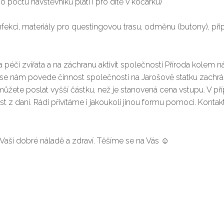
očtu návštěvníků platí i pro dítě v kočárku)
nfekci, materiály pro questingovou trasu, odměnu (butony), při
péči zvířata a na záchranu aktivit společnosti Příroda kolem ná
e se nám povede činnost společnosti na Jarošově statku zachr
ůžete poslat vyšší částku, než je stanovená cena vstupu. V pří
t z daní. Rádi přivítáme i jakoukoli jinou formu pomoci. Kontak
 Vaší dobré náladě a zdraví. Těšíme se na Vás ☺