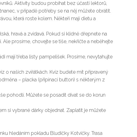
níků. Aktivity budou probíhat bez účasti lektorů,
nanec, v případě potřeby se na něj můžete obrátit.
ávou, která roste kolem. Někteří mají dietu a
lská, hravá a zvídavá. Pokud si klidně dřepnete na
. Ale prosíme, chovejte se tiše, nekřičte a neběhejte
di mají třeba listy pampelišek. Prosíme, nevytahujte
íz o našich zvířátkách. Kvíz budete mít připravený
 odměna – placka (připínací button) s některým z
še pohodlí. Můžete se posadit dívat se do korun
em si vybrané dárky objednat. Zaplatit je můžete
mku hledáním pokladu Bludičky Kotvičky. Trasa