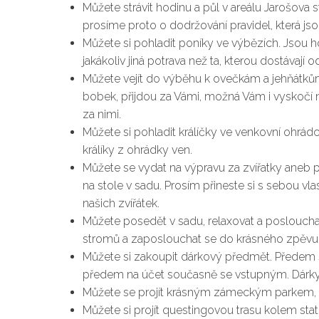
Můžete strávit hodinu a půl v areálu Jarošova 
prosíme proto o dodržování pravidel, která js
Můžete si pohladit poníky ve výbězích. Jsou hod
jakákoliv jiná potrava než ta, kterou dostávají 
Můžete vejít do výběhu k ovečkám a jehňátkům. N
bobek, přijdou za Vámi, možná Vám i vyskočí na 
za nimi.
Můžete si pohladit králíčky ve venkovní ohrádc
králíky z ohrádky ven.
Můžete se vydat na výpravu za zvířatky aneb pr
na stole v sadu. Prosím přineste si s sebou vl
našich zvířátek.
Můžete posedět v sadu, relaxovat a poslouchat
stromů a zaposlouchat se do krásného zpěvu pt
Můžete si zakoupit dárkový předmět. Předem si
předem na účet současně se vstupným. Dárky 
Můžete se projít krásným zámeckým parkem, k
Můžete si projít questingovou trasu kolem st