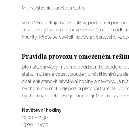
Milí návštěvníci Jarošova statku,
velmi Vám děkujeme za ohlasy, podporu a pomoc, kt
areálu, i když zatím v omezeném režimu. Je nádhern
imunity. Přijďte se osvěžit, nadýchat čerstvého vzd
Pravidla provozu v omezeném reži
Dle nařízení vlády musíme dodržet níže uvedená pra
statku můžeme vpustit pouze 90 návštěvníků za den
opatření) stanovit návštěvní hodiny a návštěvu je nu
bychom měli mít k dispozici platební terminál, do té
bychom rádi dělali vše jednodušeji. Musíme však res
Návštěvní hodiny
10:00 – 11:30
13:00 – 14:30