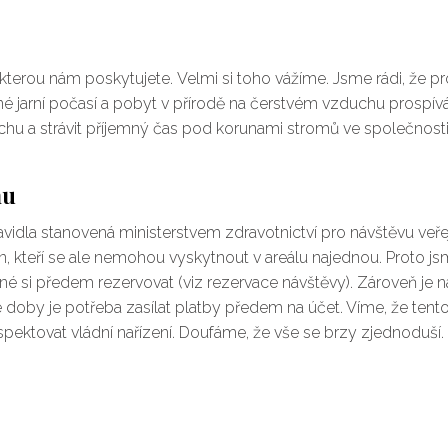
erou nám poskytujete. Velmi si toho vážíme. Jsme rádi, že p
é jarní počasí a pobyt v přírodě na čerstvém vzduchu prospívá 
uchu a strávit příjemný čas pod korunami stromů ve společnost
mu
vidla stanovená ministerstvem zdravotnictví pro návštěvu veř
, kteří se ale nemohou vyskytnout v areálu najednou. Proto js
tné si předem rezervovat (viz rezervace návštěvy). Zároveň je n
 doby je potřeba zasílat platby předem na účet. Víme, že tento 
pektovat vládní nařízení. Doufáme, že vše se brzy zjednoduší.