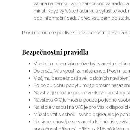
začíná na zámku, vede zámeckou zahradou a blí
minut. Když vyřešíte hádanku a vyluštíte kó
pod informační cedulí před vstupem do statku
Prosím pročtěte pečlivě si bezpečnostní pravidla a 
Bezpečnostní pravidla
V každém okamžiku může být v areálu statku 
Do areálu Vás vpustí zaměstnanec. Prosím sam
V zájmu bezpečnosti své i ostatních návštěvn
Po celou dobu pobytu mějte prosím nasazeno
Navštívit je možné pouze venkovní prostory sta
Návštěva WC je možná pouze po jedné osobě
Na stole v sadu i na WC je pro Vás k dispozic
Můžete vzít s sebou i svého pejska, ale je potř
Prosíme, chovejte se v areálu klidně, tiše, zví
společnost příjemná, přijdou až těsně k Vám a