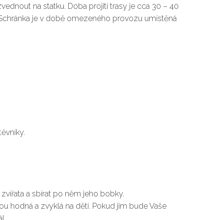
dnout na statku. Doba projití trasy je cca 30 – 40
. Schránka je v době omezeného provozu umístěná
ěvníky.
l zvířata a sbírat po něm jeho bobky.
 jsou hodná a zvyklá na děti. Pokud jim bude Vaše
l.