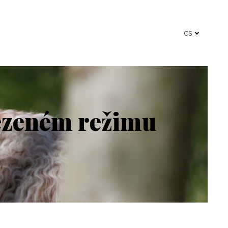
cs
mezeném režimu