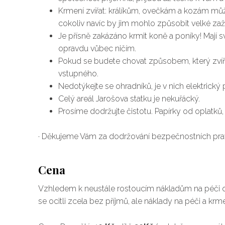
Krmení zvířat: králíkům, ovečkám a kozám může
cokoliv navíc by jim mohlo způsobit velké zaží
Je přísně zakázáno krmit koně a poníky! Mají sv
opravdu vůbec ničím.
Pokud se budete chovat způsobem, který zvíř
vstupného.
Nedotýkejte se ohradníků, je v nich elektrický 
Celý areál Jarošova statku je nekuřácký.
Prosíme dodržujte čistotu. Papírky od oplatk
· Děkujeme Vám za dodržování bezpečnostních prav
Cena
Vzhledem k neustále rostoucím nákladům na péči o z
se ocitli zcela bez příjmů, ale náklady na péči a krm