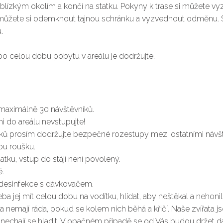
zkým okolím a končí na statku. Pokyny k trase si můžete vyzve
d, můžete si odemknout tajnou schránku a vyzvednout odměnu
.
po celou dobu pobytu v areálu je dodržujte.
maximálně 30 návštěvníků.
i do areálu nevstupujte!
íků prosím dodržujte bezpečné rozestupy mezi ostatními návšt
u roušku.
tku, vstup do stájí není povolený.
.
i desinfekce s dávkovačem.
eba jej mít celou dobu na vodítku, hlídat, aby neštěkal a nehoni
řata nemají ráda, pokud se kolem nich běhá a křičí. Naše zvířata
 nechají se hladit. V opačném případě se od Vás budou držet dá