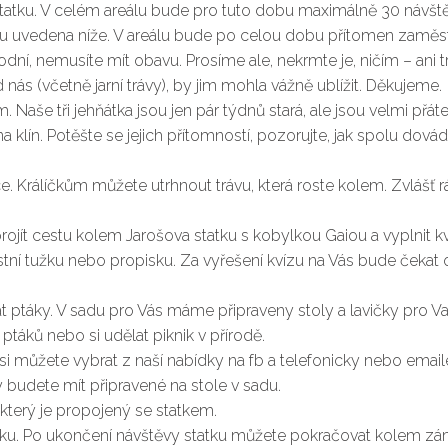
statku. V celém areálu bude pro tuto dobu maximálně 30 návštěv
ou uvedena níže. V areálu bude po celou dobu přítomen zaměst
ní, nemusíte mít obavu. Prosíme ale, nekrmte je, ničím – ani tr
od nás (včetně jarní trávy), by jim mohla vážně ublížit. Děkujeme.
aše tři jehňátka jsou jen pár týdnů stará, ale jsou velmi přáte
klín. Potěšte se jejich přítomností, pozorujte, jak spolu dovádí
e. Králíčkům můžete utrhnout trávu, která roste kolem. Zvlášť rá
ojít cestu kolem Jarošova statku s kobylkou Gaiou a vyplnit kv
astní tužku nebo propisku. Za vyřešení kvízu na Vás bude čekat
 ptáky. V sadu pro Vás máme připraveny stoly a lavičky pro Va
áků nebo si udělat piknik v přírodě.
 můžete vybrat z naší nabídky na fb a telefonicky nebo email
budete mít připravené na stole v sadu.
terý je propojený se statkem.
atku. Po ukončení návštěvy statku můžete pokračovat kolem zá