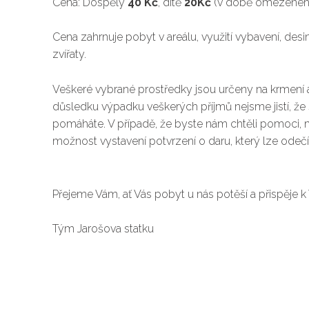
Cena: Dospělý
40 Kč
, dítě
20Kč
(v době omezeného p
Cena zahrnuje pobyt v areálu, využití vybavení, desi
zvířaty.
Veškeré vybrané prostředky jsou určeny na krmení a 
důsledku výpadku veškerých příjmů nejsme jistí, ž
pomáháte. V případě, že byste nám chtěli pomoci, m
možnost vystavení potvrzení o daru, který lze odečís
Přejeme Vám, ať Vás pobyt u nás potěší a přispěje k
Tým Jarošova statku