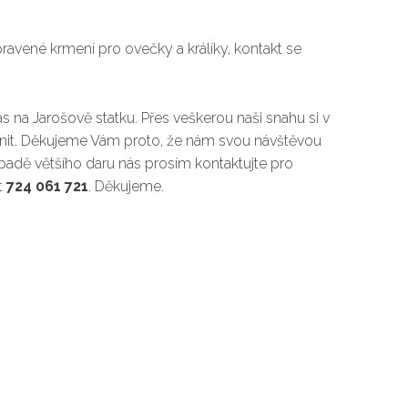
pravené krmení pro ovečky a králíky, kontakt se
s na Jarošově statku. Přes veškerou naši snahu si v
ánit. Děkujeme Vám proto, že nám svou návštěvou
padě většího daru nás prosím kontaktujte pro
t
724 061 721
. Děkujeme.