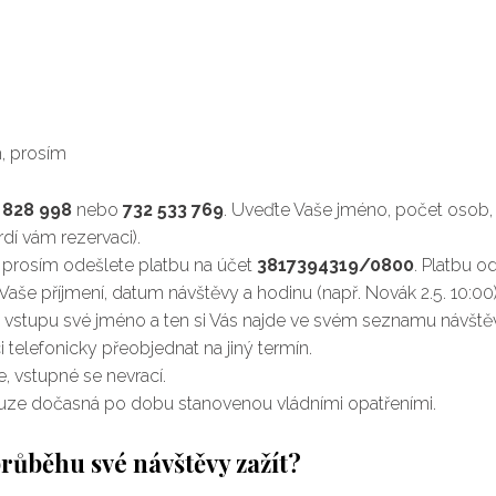
, prosím
 828 998
nebo
732 533 769
. Uveďte Vaše jméno, počet osob, 
dí vám rezervaci).
prosím odešlete platbu na účet
3817394319/0800
. Platbu o
aše příjmení, datum návštěvy a hodinu (např. Novák 2.5. 10:00)
u vstupu své jméno a ten si Vás najde ve svém seznamu návštěv
 telefonicky přeobjednat na jiný termín.
, vstupné se nevrací.
 pouze dočasná po dobu stanovenou vládními opatřeními.
průběhu své návštěvy zažít?