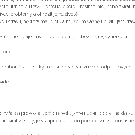
te utrhnout i trávu, rostoucí okolo. Prosíme, nic jiného zvířa
vací problémy a ohrozit je na životě.
ou stravu, některá mají dietu a může jim vážně ublížit i jarní t
atům není příjemný nebo je pro ně nebezpečný, vyhrazujeme si
proud.
ů, bonbónů, kapesníky a další odpad vhazuje do odpadkových k
idel.
vířata a provoz a údržbu areálu jsme nuceni pobyt na statku a 
ení zvířat zůstaly, je vstupné důležitou pomocí v naší současné s