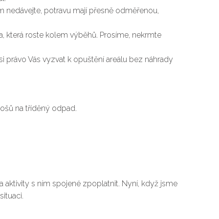
tům nedávejte, potravu mají přesně odměřenou,
ráva, která roste kolem výběhů. Prosíme, nekrmte
 právo Vás vyzvat k opuštění areálu bez náhrady
ošů na tříděný odpad.
aktivity s ním spojené zpoplatnit. Nyní, když jsme
ituaci.