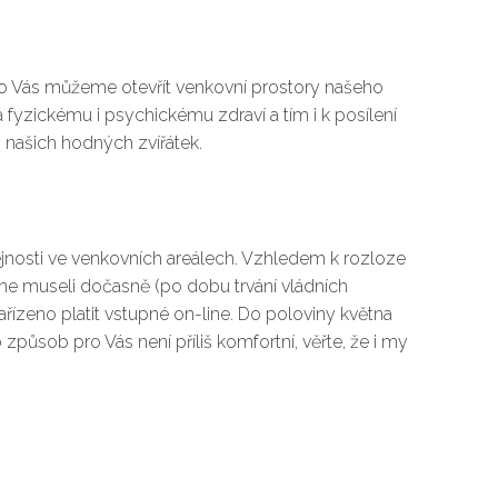
ro Vás můžeme otevřít venkovní prostory našeho
fyzickému i psychickému zdraví a tím i k posílení
i našich hodných zvířátek.
ejnosti ve venkovních areálech. Vzhledem k rozloze
me museli dočasně (po dobu trvání vládních
ařízeno platit vstupné on-line. Do poloviny května
způsob pro Vás není příliš komfortní, věřte, že i my