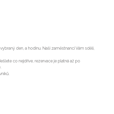
vybraný den, a hodinu. Naši zaměstnanci Vám sdělí,
dešlete co nejdříve, rezervace je platná až po
.
níků.