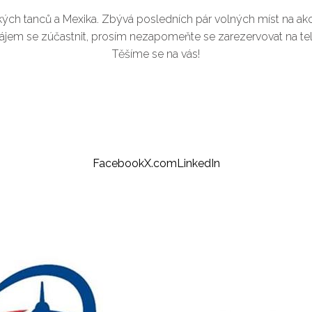
ických tanců a Mexika. Zbývá posledních pár volných míst na ak
jem se zúčastnit, prosím nezapomeňte se zarezervovat na te
Těšíme se na vás!
Facebook
X.com
LinkedIn