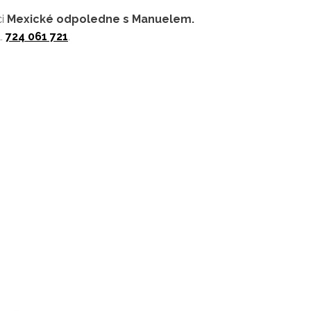
ci
Mexické odpoledne s Manuelem.
l.
724 061 721
.