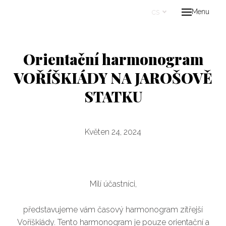
cs
Menu
Úvo
Proje
Orientační harmonogram
Kont
VOŘÍŠKIÁDY NA JAROŠOVĚ
cs
STATKU
Květen 24, 2024
Milí účastníci,
představujeme vám časový harmonogram zítřejší
Voříškiády. Tento harmonogram je pouze orientační a