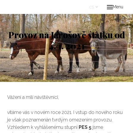
cs
Menu
Úvo
Proje
Provoz na Jarošově statku od
Kont
4. 1. 2021
cs
Leden 3, 2021
Vážení a milí návštěvníci,
vítáme vás v novém roce 2021. I vstup do nového roku
je však poznamenán tvrdým omezením provozu.
Vzhledem k vyhlášenému stupni
PES 5
jsme