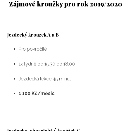
Zájmové kroužky pro rok 2019/2020
Calen
Blog
Cont
Jezdecký kroužek A a B
en
Pro pokročilé
1x týdně od 15:30 do 18:00
Jezdecká lekce 45 minut
1 100 Kč/měsíc
Jezdecko-chovatelský kroužek C