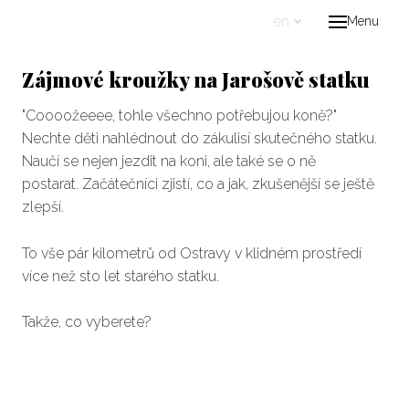
en
Menu
Hom
Abou
Zájmové kroužky na Jarošově statku
Pro
"Coooožeeee, tohle všechno potřebujou koně?"
Nechte děti nahlédnout do zákulisí skutečného statku.
Zví
Naučí se nejen jezdit na koni, ale také se o ně
postarat. Začátečníci zjistí, co a jak, zkušenější se ještě
What
zlepší.
Pro
Pro
To vše pár kilometrů od Ostravy v klidném prostředí
více než sto let starého statku.
Pro
Soc
Takže, co vyberete?
SK 
Supp