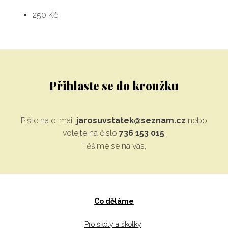
250 Kč
Přihlaste se do kroužku
Pište na e-mail
jarosuvstatek@seznam.cz
nebo
volejte na číslo
736 153 015
.
Těšíme se na vás,
Co děláme
Pro školy a školky