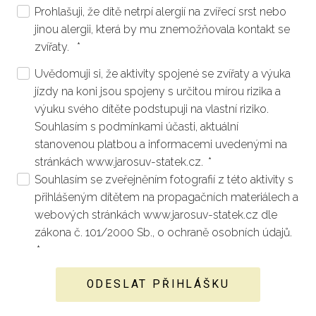
Prohlašuji, že dítě netrpí alergií na zvířecí srst nebo
jinou alergii, která by mu znemožňovala kontakt se
zvířaty.
*
Uvědomuji si, že aktivity spojené se zvířaty a výuka
jízdy na koni jsou spojeny s určitou mírou rizika a
výuku svého dítěte podstupuji na vlastní riziko.
Souhlasím s podmínkami účasti, aktuální
stanovenou platbou a informacemi uvedenými na
stránkách www.jarosuv-statek.cz.
*
Souhlasím se zveřejněním fotografií z této aktivity s
přihlášeným dítětem na propagačních materiálech a
webových stránkách www.jarosuv-statek.cz dle
zákona č. 101/2000 Sb., o ochraně osobních údajů.
*
ODESLAT PŘIHLÁŠKU