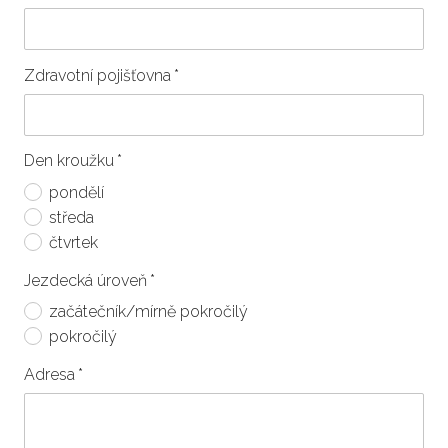
Zdravotní pojišťovna
*
Den kroužku
*
pondělí
středa
čtvrtek
Jezdecká úroveň
*
začátečník/mírně pokročilý
pokročilý
Adresa
*