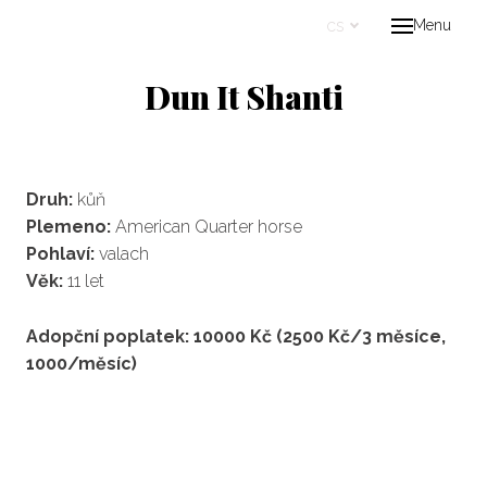
cs
Menu
Úvo
Dun It Shanti
Proje
Kont
cs
Druh:
kůň
Plemeno:
American Quarter horse
Pohlaví:
valach
Věk:
11 let
Adopční poplatek: 10000 Kč (2500 Kč/3 měsíce,
1000/měsíc)