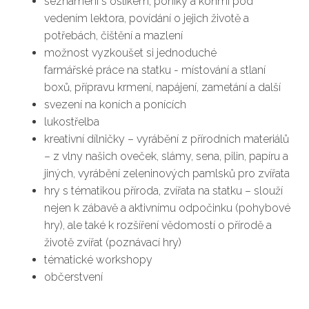
seznámení s oslíkem, poníky a koňmi pod
vedením lektora, povídání o jejich životě a
potřebách, čištění a mazlení
možnost vyzkoušet si jednoduché
farmářské práce na statku - místování a stlaní
boxů, přípravu krmení, napájení, zametání a další
svezení na koních a ponících
lukostřelba
kreativní dílničky – vyrábění z přírodních materiálů
– z vlny našich oveček, slámy, sena, pilin, papíru a
jiných, vyrábění zeleninových pamlsků pro zvířata
hry s tématikou příroda, zvířata na statku – slouží
nejen k zábavě a aktivnímu odpočinku (pohybové
hry), ale také k rozšíření vědomostí o přírodě a
životě zvířat (poznávací hry)
tématické workshopy
občerstvení