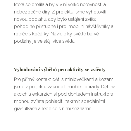
která se drolila a byly v ní velké nerovnosti a
nebezpečné díry. Z projektu jsme vyhotovili
novou podlahu, aby bylo ustájení zvířat
pohodlně přístupné i pro imobilní návštěvníky a
rodiče s kočárky. Navíc díky světlé barvě
podlahy je ve stáji více světla.
Vybudování výběhů pro aktivity se zvířaty
Pro přímý kontakt dětí s miniovečkami a kozami
jsme z projektu zakoupili mobilní ohrady. Děti na
akcích a exkurzích si pod dohledem instruktora
mohou zvířata pohladit, nakrmit speciálními
granulkami a lépe se s nimi seznámit.