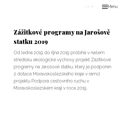
cs
Menu
Úvo
Proje
Zážitkové programy na Jarošově
Kont
statku 2019
cs
Od ledna 2019 do října 2019 probíhá v našem
středisku ekologické výchovy projekt Zážitkové
programy na Jarošově statku, který je podpořen
z dotace Moravskoslezského kraje v rámci
projektu Podpora cestovního ruchu v
Moravskoslezském kraji v roce 2019.