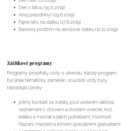
Den dětí (1.6.2019)
Den s tátou (15.6.2019)
Ahoj prázdniny! (29.6.2019)
Fajne léto na statku (17.8.2019)
Barevný podzim na Jarošově statku (12.10.2019)
Zážitkové programy
Programy probíhaly vždy o víkendu. Každý program
byl jinak tématicky zaměřen, součástí vždy byly
následující prvky:
přímý kontakt se zvířaty pod vedením lektora,
seznámení s chovem a životem oveček, koz,
králíků a morčat a jejich potřebami, možnost
hlazení, mazlení a krmení speciálními granulkami